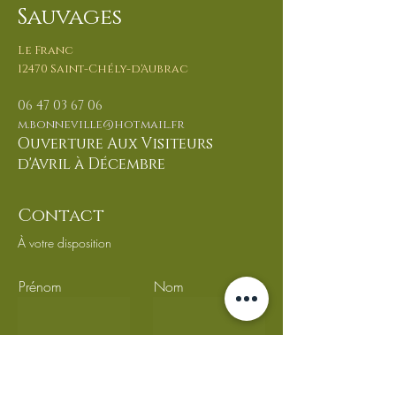
Sauvages
Nos crèmes aux lait
NOS POULAIN
Le Franc
de juments de Retour
HIGHLANDS 20
12470 Saint-Chély-d'Aubrac
!!!!
06 47 03 67
06
m.bonnevill
e@hotmail.fr
Ouverture Aux Visiteurs
d'Avril à Décembre
Contact
À votre disposition
Prénom
Nom
Email
Objet