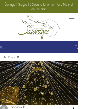
Élevage | Stages | Séjours à la ferme l Parc Naturel
de l’Aubrac
Post
All Posts
All Posts
Les esprits sauvages en hiver
mbonneville