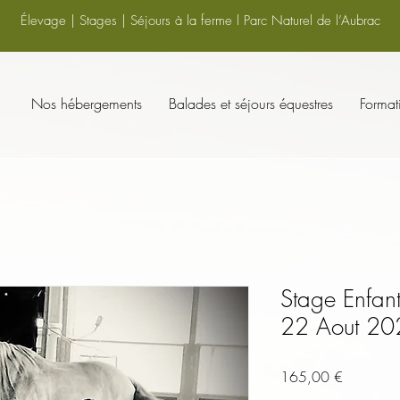
Élevage | Stages | Séjours à la ferme l Parc Naturel de l’Aubrac
Nos hébergements
Balades et séjours équestres
Format
Stage Enfant
22 Aout 20
Prix
165,00 €