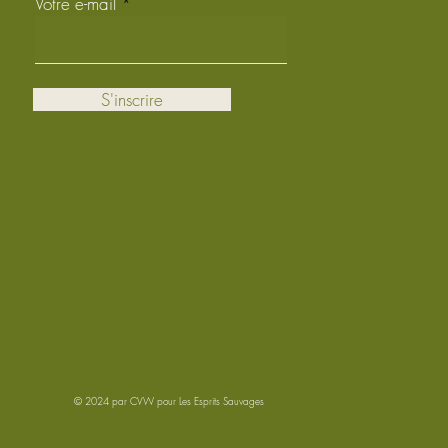
Votre e-mail
S'inscrire
© 2024 par
CVW
pour Les Esprits Sauvages