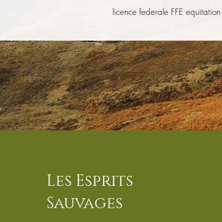
licence federale FFE equitation
Les Esprits
Sauvages