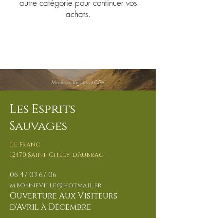
autre catégorie pour continuer vos
achats.
Mentiosns Légales et CGV
Les Esprits
Sauvages
Le Franc
12470 Saint-Chély-d'Aubrac
06 47 03 67
06
m.bonnevill
e@hotmail.fr
Ouverture Aux Visiteurs
d'Avril à Décembre