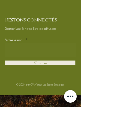
Restons connectés
Souscrivez à notre liste de diffusion
Votre e-mail
S'inscrire
© 2024 par
CVW
pour Les Esprits Sauvages